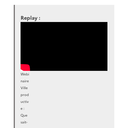
Replay :
Webi
naire
Ville
prod
uctiv
e :
Que
sait-