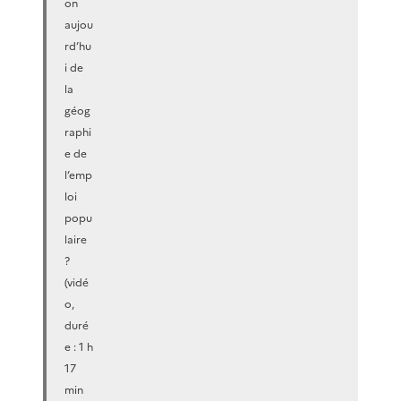
on
aujou
rd’hu
i de
la
géog
raphi
e de
l’emp
loi
popu
laire
?
(vidé
o,
duré
e : 1 h
17
min