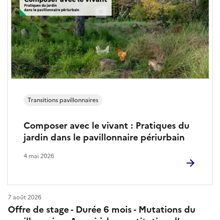
o
e
c
c
i
t
a
u
u
r
x
e
Transitions pavillonnaires
Composer avec le vivant : Pratiques du
jardin dans le pavillonnaire périurbain
4 mai 2026
7 août 2026
Offre de stage - Durée 6 mois - Mutations du