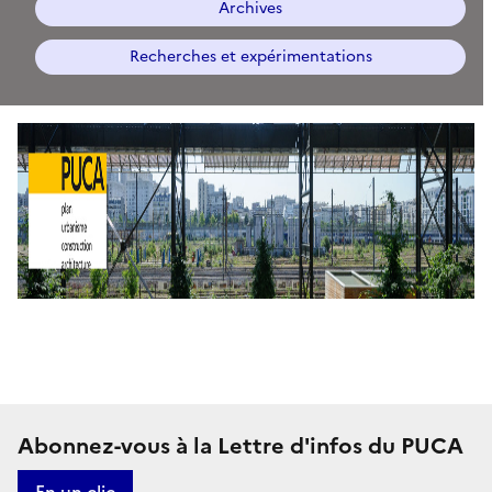
Archives
Recherches et expérimentations
P
l
a
n
U
r
b
a
M
Abonnez-vous à la Lettre d'infos du PUCA
n
i
En un clic