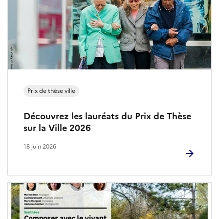
c
i
e
t
n
i
s
o
r
n
é
Prix de thèse ville
A
s
Découvrez les lauréats du Prix de Thèse
r
e
sur la Ville 2026
c
a
18 juin 2026
h
u
i
x
s
t