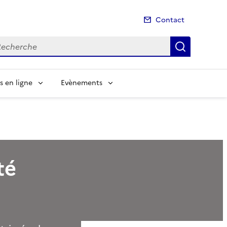
Contact
cherche
Recherch
s en ligne
Evènements
té