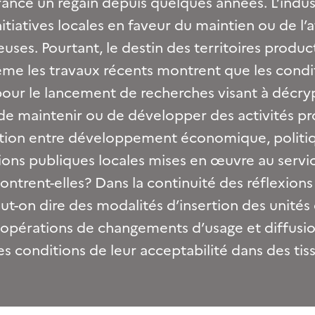
 France un regain depuis quelques années. L’indu
nitiatives locales en faveur du maintien ou de l’
ses. Pourtant, le destin des territoires product
me les travaux récents montrent que les condit
pour le lancement de recherches visant à décryp
 de maintenir ou de développer des activités pr
culation entre développement économique, politi
tions publiques locales mises en œuvre au servic
ontrent-elles? Dans la continuité des réflexions
eut-on dire des modalités d’insertion des unités
s opérations de changements d’usage et diffusi
 les conditions de leur acceptabilité dans des tis