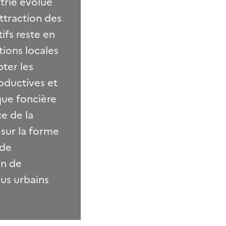
strie évolue
attraction des
ifs reste en
ions locales
ter les
oductives et
que foncière
e de la
 sur la forme
 de
on de
sus urbains