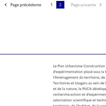
Première page
Page précédente
1
2
Page suivante
ien de la page dans le presse-papier
Le Plan Urbanisme Construction 
d’expérimentation placé sous la t
l’Aménagement du territoire, de 
Territoires et Usagers au sein d
et de la nature, le PUCA dévelo
recherche-action et d’expérimenta
valorisation scientifique et tec
territoires, de l’habitat, de la c