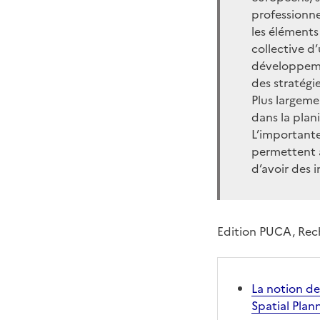
professionne
les éléments
collective d’
développemen
des stratég
Plus largemen
dans la plani
L’importante
permettent à
d’avoir des i
Edition PUCA, Rech
La notion de
Spatial Plan