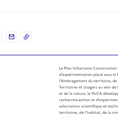
 Facebook
er sur X
Partager sur LinkedIn
Partager par email
Copier le lien de la page dans le presse-pap
Le Plan Urbanisme Construction 
d’expérimentation placé sous la t
l’Aménagement du territoire, de 
Territoires et Usagers au sein d
et de la nature, le PUCA dévelo
recherche-action et d’expérimenta
valorisation scientifique et tec
territoires, de l’habitat, de la c