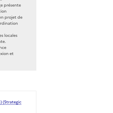
ge présente
tion
’un projet de
rdination
es locales
nte.
ence
exion et
) (Strategic