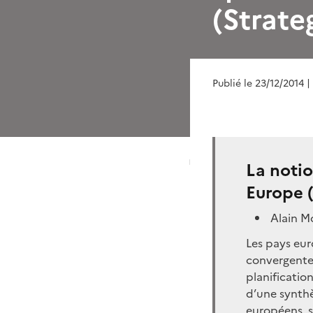
(Strate
Publié le 23/12/2014
|
La notio
Europe (
Alain M
Les pays eur
convergente d
planification
d’une synth
européens, s