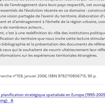
ls de l’aménagement dans leurs pays respectifs, cet ouvra
 essentiels de l’évolution récente en ce domaine : construc
une vision partagée de l’avenir du territoire, élaboration d
t et d’aménagement à l’échelle de la région urbaine, coo
ies de nombreux acteurs…
t, c’est à une redéfinition du rôle des institutions politiqu
fication du territoire que nous invite cette lecture stimula
 bibliographie et la présentation des documents de référ
 ceux qui le souhaitent de nourrir ultérieurement leur réfl
nformations sur les expériences territoriales étrangères.
erche n°159, janvier 2006, ISBN 9782110856715, 90 p.
 planification stratégique spatialisée en Europe (1995-2005
ning)