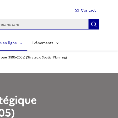
Contact
cherche
Recherch
s en ligne
Evènements
urope (1995-2005) (Strategic Spatial Planning)
atégique
05)