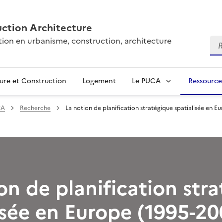
ction Architecture
tion en urbanisme, construction, architecture
Re
ure et Construction
Logement
Le PUCA
Ressource
CA
Recherche
La notion de planification stratégique spatialisée en E
on de planification str
isée en Europe (1995-20