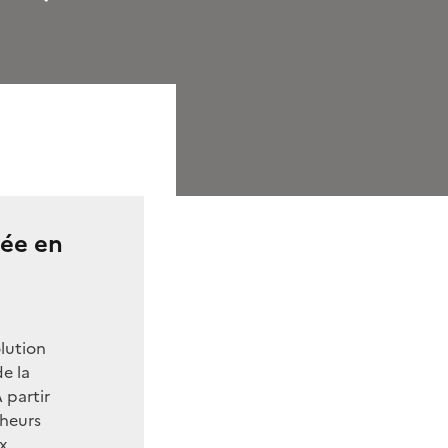
sée en
)
lution
de la
 partir
cheurs
x