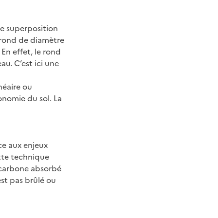
de superposition
l rond de diamètre
 En effet, le rond
au. C’est ici une
néaire ou
onomie du sol. La
ace aux enjeux
ette technique
 carbone absorbé
est pas brûlé ou