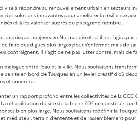
ici vise à répondre au renouvellement urbain en secteurs i
r des solutions innovantes pour améliorer la résilience aux
anisés et à les valoriser auprès du plus grand nombre.
t des risques majeurs en Normandie et ici il ne s’agira pas
de faire des digues plus larges pour s’enfermer, mais de saisi
 contraignent. Il s’agit de ne pas lutter contre, mais de fa
un dialogue entre l’eau et la ville. Nous souhaitons transfor
de ce site en bord de Touques en un levier créatif d’où déco
es et concrètes.
inventer un rapport profond entre les collectivités de la CCC 
 La réhabilitation du site de la friche EDF ne constitue que
onses bien plus large. Nous souhaitons redéfinir la Touq
 et médiateur, terrain d’entente et de rassemblement pour 