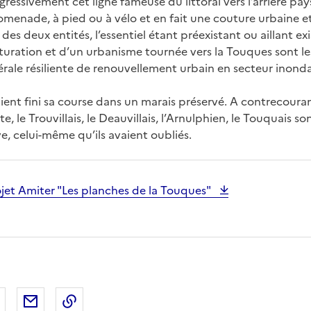
gressivement cet ligne fameuse du littoral vers l’arrière pays
menade, à pied ou à vélo et en fait une couture urbaine et
des deux entités, l’essentiel étant préexistant ou aillant exi
turation et d’un urbanisme tournée vers la Touques sont le
ale résiliente de renouvellement urbain en secteur inonda
ilient fini sa course dans un marais préservé. A contrecoura
ste, le Trouvillais, le Deauvillais, l’Arnulphien, le Touquais so
ve, celui-même qu’ils avaient oubliés.
jet Amiter "Les planches de la Touques"
 Facebook
er sur X
Partager sur LinkedIn
Partager par email
Copier le lien de la page dans le presse-pap