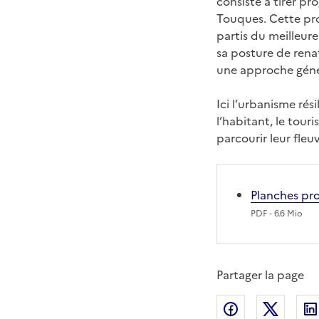
consiste a tirer pro
Touques. Cette pro
partis du meilleure 
sa posture de rena
une approche génér
Ici l’urbanisme rés
l’habitant, le touri
parcourir leur fleu
Planches pro
PDF
- 6.6 Mio
Partager la page
Partager sur
Partag