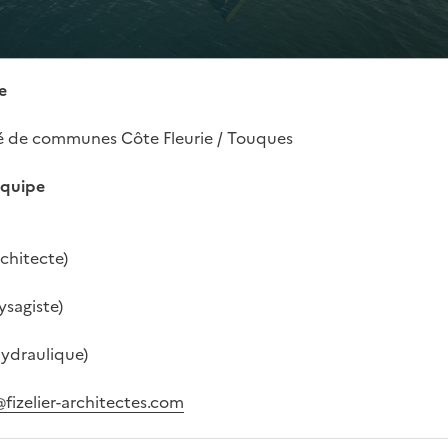
e
e communes Côte Fleurie / Touques
équipe
rchitecte)
ysagiste)
hydraulique)
fizelier-architectes.com