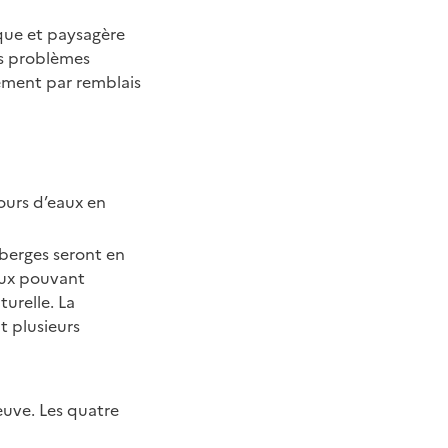
que et paysagère
es problèmes
ement par remblais
cours d’eaux en
 berges seront en
eux pouvant
urelle. La
t plusieurs
leuve. Les quatre