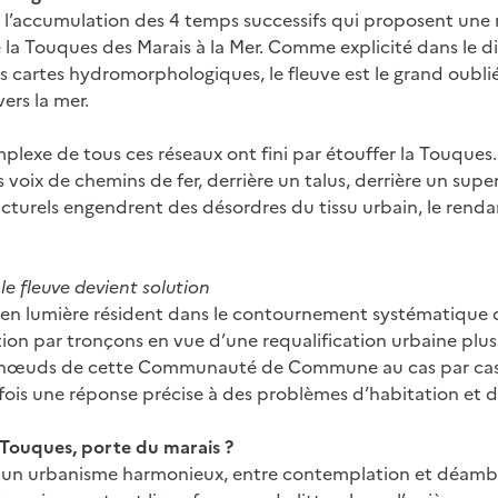
l’accumulation des 4 temps successifs qui proposent une 
 la Touques des Marais à la Mer. Comme explicité dans le di
s cartes hydromorphologiques, le fleuve est le grand oubl
vers la mer.
lexe de tous ces réseaux ont fini par étouffer la Touques. 
s voix de chemins de fer, derrière un talus, derrière un sup
ucturels engendrent des désordres du tissu urbain, le renda
e fleuve devient solution
en lumière résident dans le contournement systématique du
ation par tronçons en vue d’une requalification urbaine plus
s nœuds de cette Communauté de Commune au cas par cas.
ois une réponse précise à des problèmes d’habitation et d
 Touques, porte du marais ?
t un urbanisme harmonieux, entre contemplation et déambu