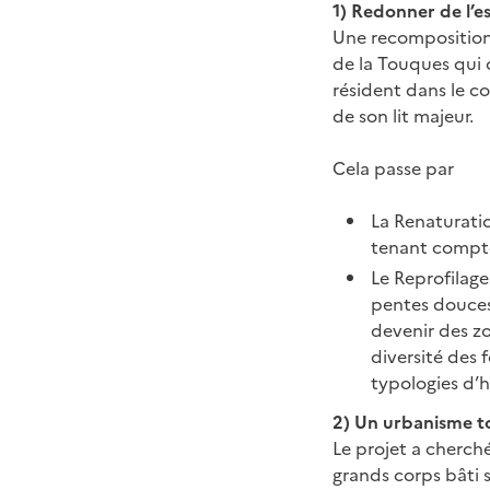
1) Redonner de l’e
Une recomposition 
de la Touques qui 
résident dans le c
de son lit majeur.
Cela passe par
La Renaturatio
tenant compte
Le Reprofilage
pentes douces
devenir des z
diversité des
typologies d’h
2) Un urbanisme to
Le projet a cherché 
grands corps bâti s