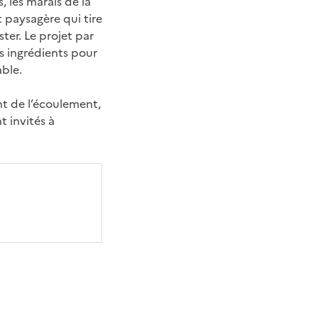
, les marais de la
 paysagère qui tire
ster. Le projet par
s ingrédients pour
ble.
nt de l’écoulement,
nt invités à
ier