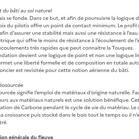
 du bâti au sol naturel
ais se fonde. Dans ce but, et afin de poursuivre la logique 
hoix du pilotis offre un point de contact minimum. Le profi
fin d’assurer une stabilité mais aussi une résistance à l’eau.
rique qui offre le moins de résistance à l’écoulement de l’e
 écoulements très rapides que peut connaitre la Touques.
ondation devient une logique de point et non une logique li
ermet une liberté formelle et de composition en totale aut
ncier est revisitée pour cette notion aérienne du bâti.
géosourcée
ourcée signifie l’emploi de matériaux d’origine naturelle. F
cours aux matériaux naturels est une solution bénéfique. C
ation de Carbone pendant le cycle de vie du matériau. Le
sa croissance puis stocké dans le bois tout le temps ou il n’
tré.
ion générale du fleuve