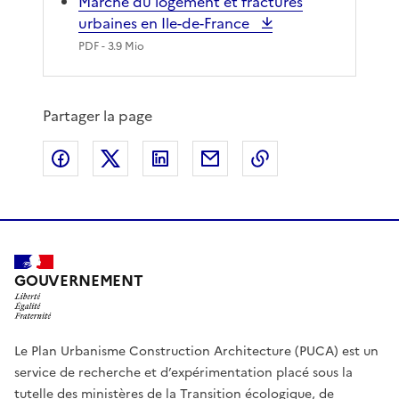
Marché du logement et fractures
urbaines en Ile-de-France
PDF
- 3.9 Mio
Partager la page
Partager sur Facebook
Partager sur X
Partager sur LinkedIn
Partager par email
Copier le lien de 
GOUVERNEMENT
Le Plan Urbanisme Construction Architecture (PUCA) est un
service de recherche et d’expérimentation placé sous la
tutelle des ministères de la Transition écologique, de