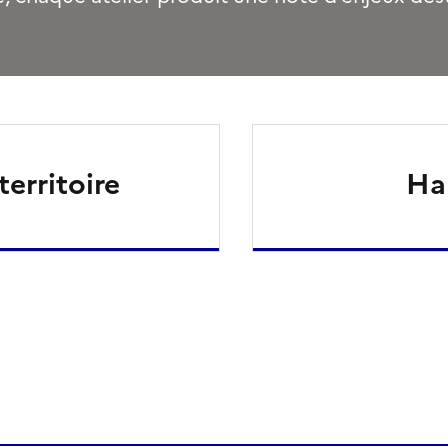
erritoire
Ha
ien de la page dans le presse-papier