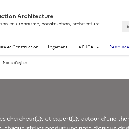
ction Architecture
tion en urbanisme, construction, architecture
Re
ure et Construction
Logement
Le PUCA
Ressource
Notes d’enjeux
es chercheur(e)s et expert(e)s autour d’une th
e, chaque atelier produit une note d’enjeux des