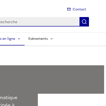
Contact
cherche
Recherch
s en ligne
Evènements
ématique
tinée à