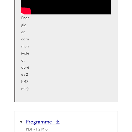
Ener
gie
en
com
mun
(vidé
o,
duré
e : 2
h 47
min)
Programme
PDF
- 1.2 Mio