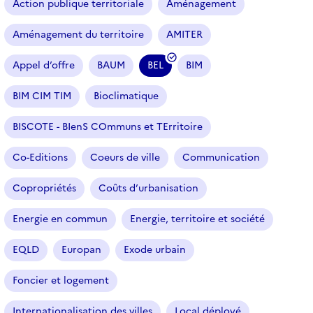
Action publique territoriale
Aménagement
t
i
Aménagement du territoire
AMITER
c
l
Appel d’offre
BAUM
BEL
BIM
e
(
s
f
BIM CIM TIM
Bioclimatique
i
l
BISCOTE - BIenS COmmuns et TErritoire
t
r
Co-Editions
Coeurs de ville
Communication
e
Copropriétés
Coûts d’urbanisation
s
é
Energie en commun
Energie, territoire et société
l
e
EQLD
Europan
Exode urbain
c
t
Foncier et logement
i
o
Internationalisation des villes
Local déployé