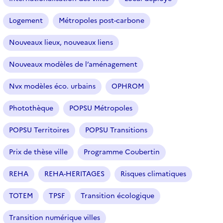
n
n
Logement
Métropoles post-carbone
é
Nouveaux lieux, nouveaux liens
)
Nouveaux modèles de l’aménagement
Nvx modèles éco. urbains
OPHROM
Photothèque
POPSU Métropoles
POPSU Territoires
POPSU Transitions
Prix de thèse ville
Programme Coubertin
REHA
REHA-HERITAGES
Risques climatiques
TOTEM
TPSF
Transition écologique
Transition numérique villes