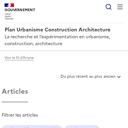
Reche
GOUVERNEMENT
Plan Urbanisme Construction Architecture
La recherche et l’expérimentation en urbanisme,
construction, architecture
Voir le fil d'Ariane
T
Du plus récent au plus ancien
r
i
Articles
e
r
l
e
Filtrer les articles
s
a
r