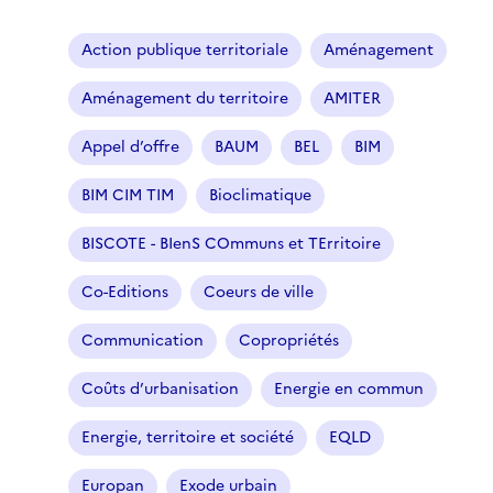
Action publique territoriale
Aménagement
Aménagement du territoire
AMITER
Appel d’offre
BAUM
BEL
BIM
BIM CIM TIM
Bioclimatique
BISCOTE - BIenS COmmuns et TErritoire
Co-Editions
Coeurs de ville
Communication
Copropriétés
Coûts d’urbanisation
Energie en commun
Energie, territoire et société
EQLD
Europan
Exode urbain