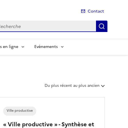
Contact
cherche
Recherch
s en ligne
Evènements
T
Du plus récent au plus ancien
r
i
e
r
Ville productive
l
e
« Ville productive » - Synthèse et
s