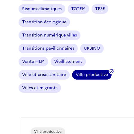
Risques climatiques
TOTEM
TPSF
Transition écologique
Transition numérique villes
Transitions pavillonnaires
URBINO
Vente HLM
Vieillissement
Ville et crise sanitaire
Ville productive
(
f
Villes et migrants
i
l
t
r
e
s
Ville productive