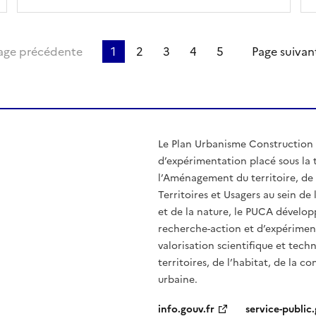
re page
age précédente
1
2
3
4
5
Page suivan
Le Plan Urbanisme Construction 
d’expérimentation placé sous la t
l’Aménagement du territoire, de 
Territoires et Usagers au sein d
et de la nature, le PUCA dévelo
recherche-action et d’expérimenta
valorisation scientifique et tec
territoires, de l’habitat, de la c
urbaine.
info.gouv.fr
service-public.