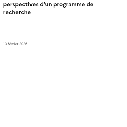
perspectives d’un programme de
a
r
recherche
t
i
c
l
e
s
13 février 2026