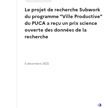
é
l
Le projet de recherche Subwork
e
du programme "Ville Productive"
c
du PUCA a reçu un prix science
t
ouverte des données de la
i
recherche
o
n
n
é
)
5 décembre 2025